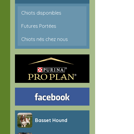
Chiots disponibles
Futures Portées
Chiots nés chez nous
Basset Hound