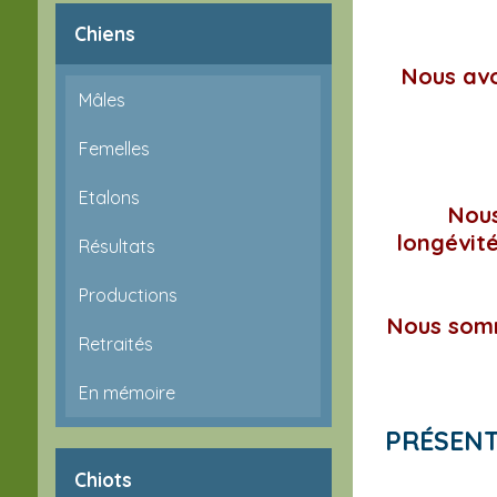
Chiens
Nous avo
Mâles
Femelles
Etalons
Nous
longévité
Résultats
Productions
Nous somm
Retraités
En mémoire
PRÉSEN
Chiots